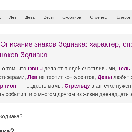
к
Лев
Дева
Весы
Скорпион
Стрелец
Козерог
.
Описание знаков Зодиака: характер, сп
наков Зодиака
 о том, что
делают людей счастливыми,
Овны
Тель
отизерами,
не терпит конкурентов,
любят р
Лев
Девы
— гордость мамы,
в аптечке нуже
рпион
Стрельцу
ь события, и о многом другом из жизни двенадцати
 Зодиака?
ака?