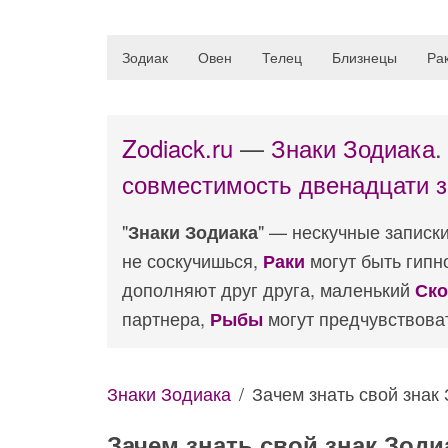
Зодиак
Овен
Телец
Близнецы
Ра
Zodiack.ru
—
Знаки Зодиака
совместимость двенадцати з
"
" — нескучные записки
Знаки Зодиака
не соскучишься,
могут быть гипн
Раки
дополняют друг друга, маленький
Ско
партнера,
могут предчувствоват
Рыбы
Знаки Зодиака
Зачем знать свой знак
Зачем знать свой знак Зоди