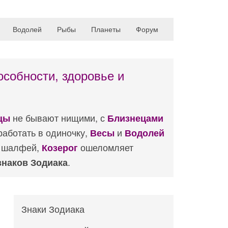
Водолей
Рыбы
Планеты
Форум
особности, здоровье и
не бывают нищими, с
цы
Близнецами
аботать в одиночку,
и
Весы
Водолей
н шалфей,
ошеломляет
Козерог
.
знаков Зодиака
Знаки Зодиака