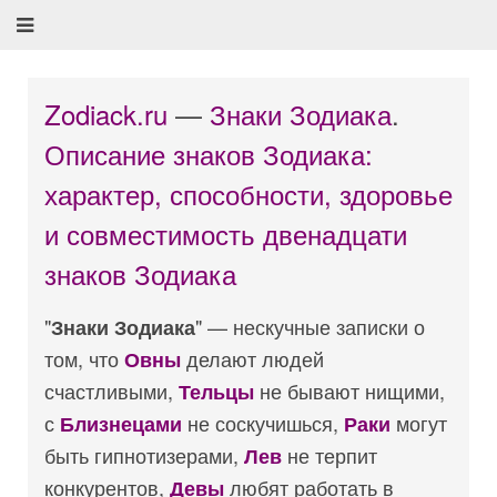
Zodiack.ru
—
Знаки Зодиака
.
Описание знаков Зодиака:
характер, способности, здоровье
и совместимость двенадцати
знаков Зодиака
"
" — нескучные записки о
Знаки Зодиака
том, что
делают людей
Овны
счастливыми,
не бывают нищими,
Тельцы
с
не соскучишься,
могут
Близнецами
Раки
быть гипнотизерами,
не терпит
Лев
конкурентов,
любят работать в
Девы